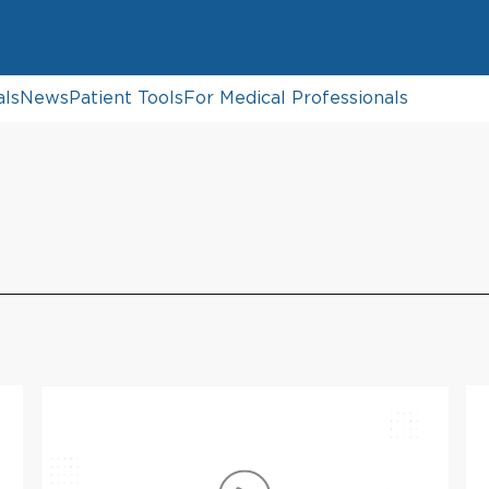
als
News
Patient Tools
For Medical Professionals