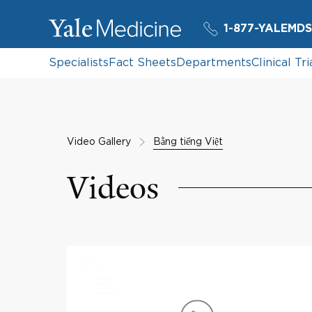
1-877-YALEMDS
Specialists
Fact Sheets
Departments
Clinical Tri
Video Gallery
Bằng tiếng Việt
Videos